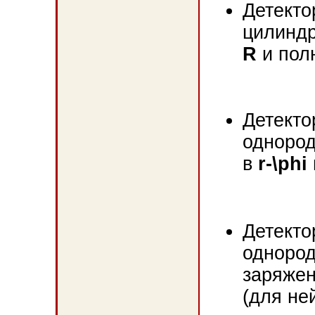
Детекто
цилиндр
R
и пол
Детекто
одноро
в
r-\phi
Детекто
одноро
заряжен
(для не