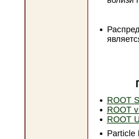
Распред
являетс
ROOT S
ROOT v5
ROOT Us
Particl