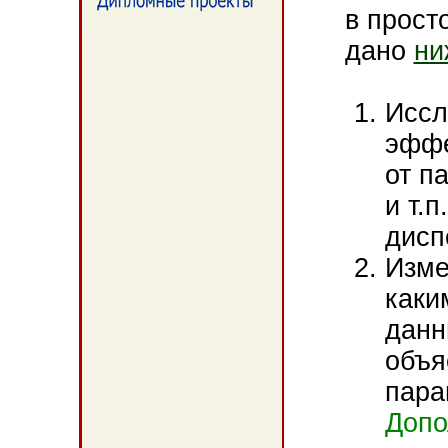
в прост
дано
ни
Иссл
эффе
от п
и т.п
дисп
Изме
каки
данн
объя
пара
Допо