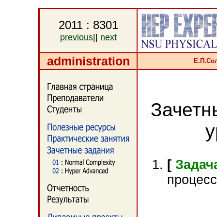
2011 : 8301
previous
||
next
administration
Е.П.Со
Зачетн
у
[
Задача
процесс