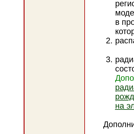
реги
моде
в пр
кото
расп
ради
сост
Допо
ради
рожд
на э
Дополни