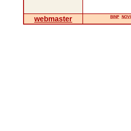
webmaster
BINP
NOV