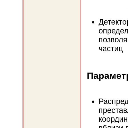
Детекто
определ
позволя
частиц
Параметр
Распред
престав
координ
вблизи 