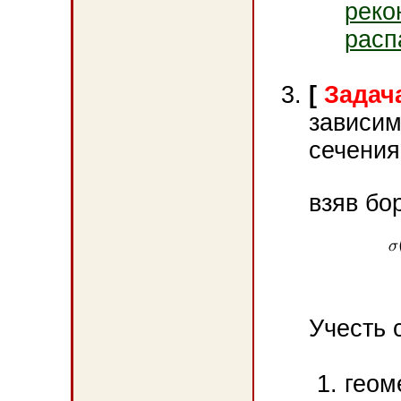
реко
расп
[
Задача
зависим
сечения
взяв бо
Учесть
геом