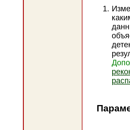
Изме
каки
данн
объя
дете
резул
Допо
реко
расп
Параме