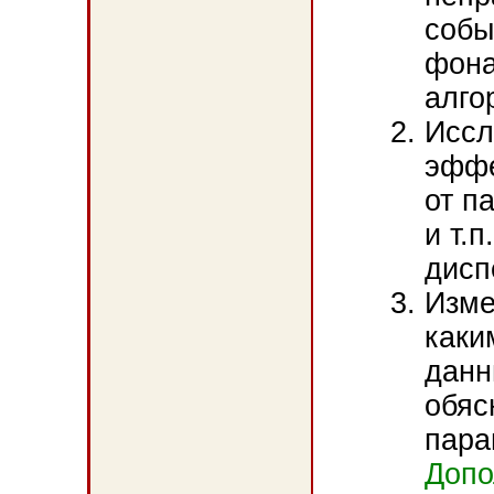
собы
фона
алго
Иссл
эффе
от п
и т.п
дисп
Изме
каки
данн
обяс
пара
Допо