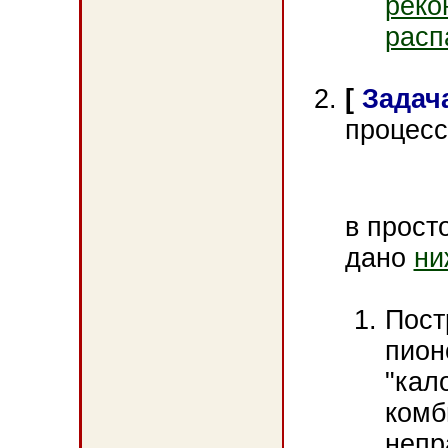
реко
расп
[
Задача
процесс
в прост
дано
ни
Пост
пион
"кал
комб
непр