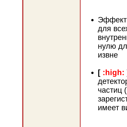
Эффекти
для все
внутрен
нулю дл
извне
[
:high:
детекто
частиц 
зарегис
имеет в