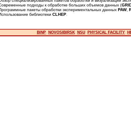
Обзор специализированных пакетов обработки и визуализации экс
Современные подходы к обработке больших объемов данных (
GRI
Программные пакеты обработки экспериментальных данных
PAW
,
Использование библиотеки
CLHEP
.
BINP
NOVOSIBIRSK
NSU
PHYSICAL FACILITY
H