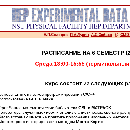
Е.П.Солодов
П.А.Лукин
А.С.Зайцев
@
CMD 
РАСПИСАНИЕ НА 6 СЕМЕСТР (20
Среда 13:00-15:55 (терминальный
Курс состоит из следующих р
Основы
Linux
и языков программирования
С/C++
.
Использование
GCC
и
Make
.
OpenSource математические библиотеки
GSL
и
MATPACK
.
Генераторы случайных чисел и анализ статистических свойств расп
Часто встречающиеся на практике приложения численных методов.
Многомерное интегрирование методом
Монте-Карло
.