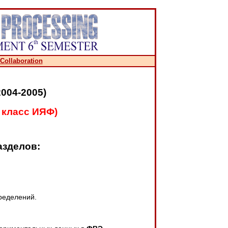
Collaboration
04-2005)
 класс ИЯФ)
азделов:
ределений.