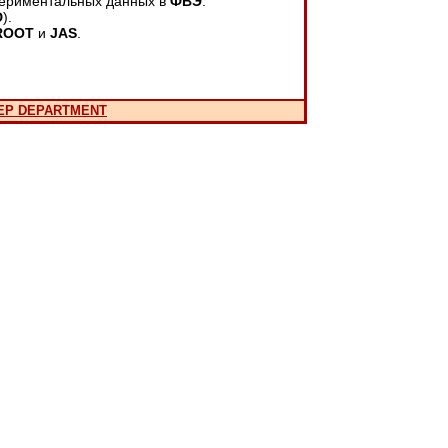
периментальных данных в
ФВЭ
.
D
).
ROOT
и
JAS
.
EP DEPARTMENT