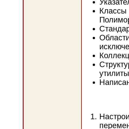
Указате
Классы
Полимо
Стандар
Области
исключе
Коллек
Структу
утилит
Написа
Настрои
переме