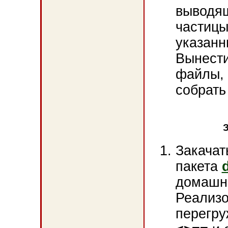
выводя
частиц
указанн
Вынести
файлы,
собрать
Закача
пакета
домашн
Реализо
перегр