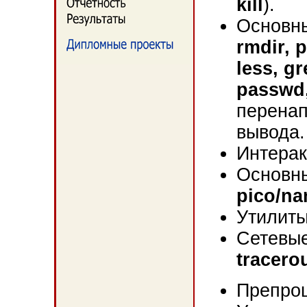
kill
).
Основн
rmdir, p
less, gr
passwd, 
перенап
вывода.
Интерак
Основны
pico/nan
Утилит
Cетевы
tracerou
Препро