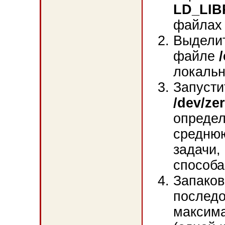
LD_LI
файла
Выделит
файле
локальн
Запусти
/dev/zer
определ
среднюю
задачи,
способа
Запаков
последо
максим