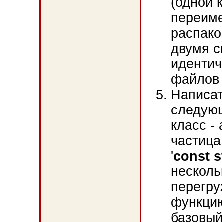
(одной 
переиме
распако
двумя с
идентич
файлов
Написат
следующ
класс -
частица
'
const s
несколь
перегру
функцию
базовый