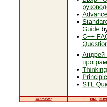
руковод
Advance
Standar
Guide
b
C++ FAQ
Questio
Андрей 
програм
Thinking
Principl
STL Qui
webmaster
BINP
NOV