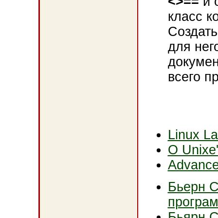
<>==
и 
класс к
Создать
для нег
докуме
всего п
Linux L
О Unixe
Advance
Бьерн С
програ
Бьярн С