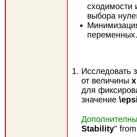
сходимости 
выбора нуле
Минимизация
переменных
Исследовать 
от величины
x
для фиксиров
значение
\eps
Дополнителны
Stability
" fro