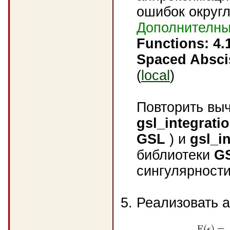
ошибок округл
Дополнителны
Functions: 4.
Spaced Absci
(
local
)
Повторить вы
gsl_integrati
GSL
) и
gsl_i
библиотеки
G
сингулярности
Реализовать а