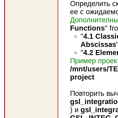
Определить ск
ее с ожидаем
Дополнителны
Functions
" f
"
4.1 Class
Abscissas
"
4.2 Eleme
Пример проек
/mnt/users/T
project
Повторить вы
gsl_integrati
) и
gsl_integr
GSL_INTEG_