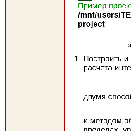
Пример проек
/mnt/users/T
project
Построить и
расчета инт
двумя спосо
и методом о
пределах, у