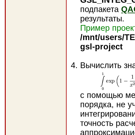
подпакета
QA
результаты.
Пример проек
/mnt/users/T
gsl-project
Вычислить зн
с помощью м
порядка, не у
интегрировани
точность расч
аппроксимаци