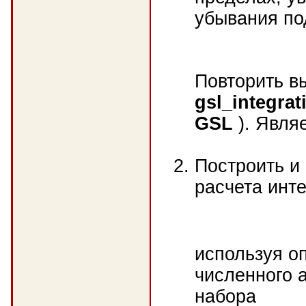
убывания по
Повторить в
gsl_integrat
GSL
). Явля
Построить и
расчета инт
используя о
численного 
набора